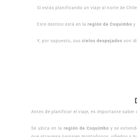
Si estás planificando un viaje al norte de Chil
Este destino está en la
región de Coquimbo
y 
Y, por supuesto, sus
cielos despejados
son id
Antes de planificar el viaje, es importante saber 
Se ubica en la
región de Coquimbo
y se extiend
que atraviesa paisajes montañosos, viñedos y pu