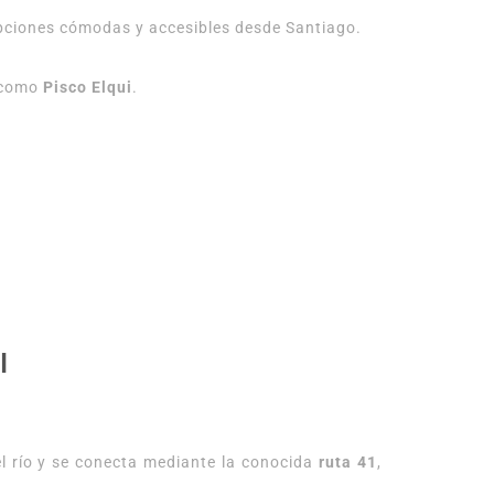
opciones cómodas y accesibles desde Santiago.
s como
Pisco Elqui
.
I
del río y se conecta mediante la conocida
ruta 41
,