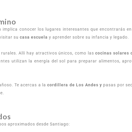
amino
 implica conocer los lugares interesantes que encontrarás en
visitar su
casa escuela
y aprender sobre su infancia y legado.
rurales. Allí hay atractivos únicos, como las
cocinas solares 
antes utilizan la energía del sol para preparar alimentos, a
tañoso. Te acercas a la
cordillera de Los Andes y
pasas por sec
e.
dos
empos aproximados desde Santiago: