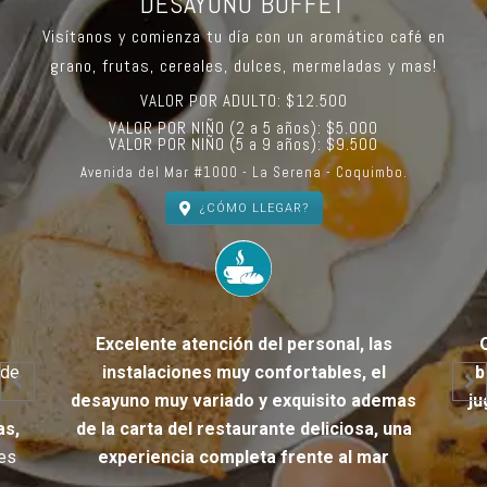
DESAYUNO BUFFET
Visítanos y comienza tu día con un aromático café en
grano, frutas, cereales, dulces, mermeladas y mas!
VALOR POR ADULTO: $12.500
VALOR POR NIÑO (2 a 5 años): $5.000
VALOR POR NIÑO (5 a 9 años): $9.500
Avenida del Mar #1000 - La Serena - Coquimbo.
¿CÓMO LLEGAR?
Excelente atención del personal, las
 de
instalaciones muy confortables, el
b
desayuno muy variado y exquisito ademas
ju
as,
de la carta del restaurante deliciosa, una
es
experiencia completa frente al mar