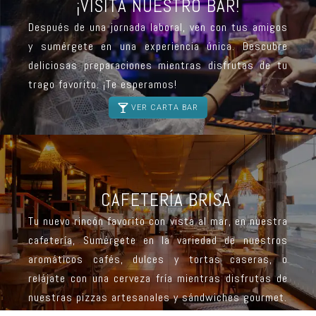
¡VISITA NUESTRO BAR!
Después de una jornada laboral, ven con tus amigos
y sumérgete en una experiencia única. Descubre
deliciosas preparaciones mientras disfrutas de tu
trago favorito. ¡Te esperamos!
VER CARTA BAR
CAFETERÍA BRISA
Tu nuevo rincón favorito con vista al mar, en nuestra
cafetería, Sumérgete en la variedad de nuestros
aromáticos cafés, dulces y tortas caseras, o
relájate con una cerveza fría mientras disfrutas de
nuestras pizzas artesanales y sándwiches gourmet.