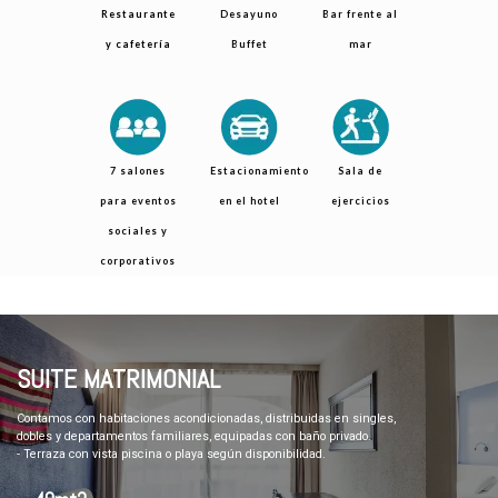
Restaurante
Desayuno
Bar frente al
y cafetería
Buffet
mar
7 salones
Estacionamiento
Sala de
para eventos
en el hotel
ejercicios
sociales y
corporativos
SUITE MATRIMONIAL
Contamos con habitaciones acondicionadas, distribuidas en singles,
dobles y departamentos familiares, equipadas con baño privado.
- Terraza con vista piscina o playa según disponibilidad.