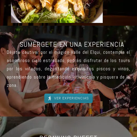
SUMÉRGETE EN UNA EXPERIENCIA
Déjate cautivar por el mágico Valle del Elqui, contempla el
asombroso cielo estrellado, podrás disfrutar de los tours
por los viñedos, degustando exquisitos piscos y vinos,
aprendiendo sobre la tradición vitivinícola y pisquera de la
zona.
VER EXPERIENCIAS