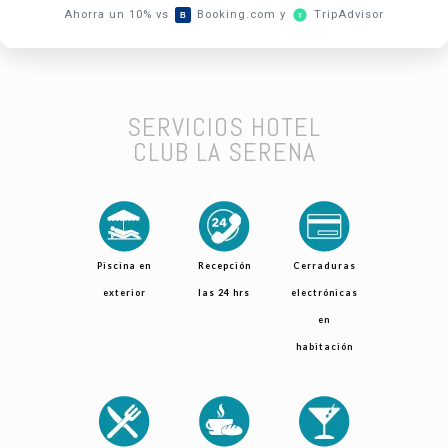
Ahorra un 10% vs
Booking.com y
TripAdvisor
B
T
SERVICIOS HOTEL
CLUB LA SERENA
Piscina en
Recepción
Cerraduras
exterior
las 24 hrs
electrónicas
en
habitación