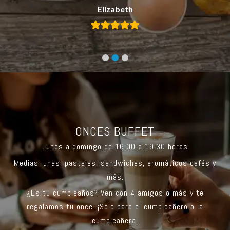
Elizabeth
ONCES BUFFET
Lunes a domingo de 16:00 a 19:30 horas
Medias lunas, pasteles, sandwiches, aromáticos cafés y
más.
¿Es tu cumpleaños? Ven con 4 amigos o más y te
regalamos tu once. ¡Solo para el cumpleañero o la
cumpleañera!