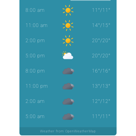
8:00 am
11
°
/
11
°
11:00 am
14
°
/
15
°
2:00 pm
20
°
/
20
°
5:00 pm
20
°
/
20
°
8:00 pm
16
°
/
16
°
11:00 pm
13
°
/
13
°
2:00 am
12
°
/
12
°
5:00 am
11
°
/
11
°
Weather from OpenWeatherMap