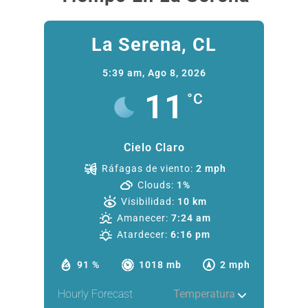
La Serena, CL
5:39 am,
Ago 8, 2026
11
°C
Cielo Claro
Ráfagas de viento:
2 mph
Clouds:
1%
Visibilidad:
10 km
Amanecer:
7:24 am
Atardecer:
6:16 pm
91 %
1018 mb
2 mph
Hourly Forecast