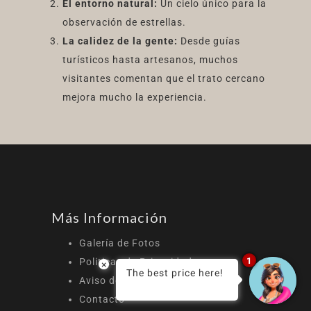
El entorno natural:
Un cielo único para la
observación de estrellas.
La calidez de la gente:
Desde guías
turísticos hasta artesanos, muchos
visitantes comentan que el trato cercano
mejora mucho la experiencia.
Más Información
Galería de Fotos
1
Politicas de Privacidad
×
The best price here!
Aviso de Cookies
Contacto